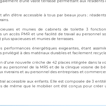
 également d’une vaste terrasse permettant aux résident
afin d’être accessible à tous par beaux jours ; résident
rains.
pacieuses et munies de cabinets de toilette 3 fonctio
s un accès PMR et une facilité de travail au personnel
plus spacieuses et munies de terrasses.
s performances énergétiques exigeantes, étant assimil
privilégié à des matériaux durables et facilement recycla
 d’une nouvelle crèche de 42 places intégrée dans la vol
au personnel de la MRS et de la clinique voisine de bén
aux riverains et au personnel des entreprises et commerces 
ral accessible aux enfants. Elle est composée de 3 entité
ités de même que le mobilier ont été conçus pour créer