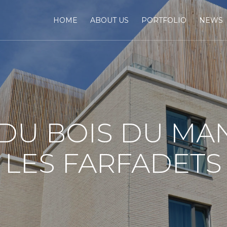
HOME
ABOUT US
PORTFOLIO
NEWS
DU BOIS DU MAN
LES FARFADETS