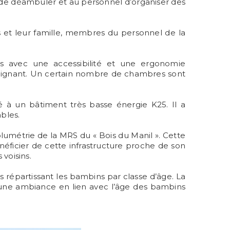
s de déambuler et au personnel d’organiser des
s et leur famille, membres du personnel de la
ns avec une accessibilité et une ergonomie
 soignant. Un certain nombre de chambres sont
é à un bâtiment très basse énergie K25. Il a
bles.
umétrie de la MRS du « Bois du Manil ». Cette
éficier de cette infrastructure proche de son
voisins.
s répartissant les bambins par classe d’âge. La
 une ambiance en lien avec l’âge des bambins