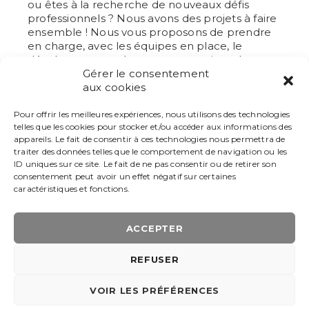
ou êtes à la recherche de nouveaux défis
professionnels ? Nous avons des projets à faire
ensemble ! Nous vous proposons de prendre
en charge, avec les équipes en place, le
développement de nouveaux projets, de
l’avant-projet jusqu’à la réception des travaux.
Gérer le consentement
aux cookies
Adressez-nous votre CV et portfolio
via le lien
ci-dessous
Pour offrir les meilleures expériences, nous utilisons des technologies
telles que les cookies pour stocker et/ou accéder aux informations des
appareils. Le fait de consentir à ces technologies nous permettra de
traiter des données telles que le comportement de navigation ou les
POSTULER
ID uniques sur ce site. Le fait de ne pas consentir ou de retirer son
consentement peut avoir un effet négatif sur certaines
caractéristiques et fonctions.
ACCEPTER
REFUSER
AAU ARCHI © 2026 |
GESTION DES COOKIES
|
POLITIQUE DE
CONFIDENTIALITÉ
| MADE BY
I-LOGICS
VOIR LES PRÉFÉRENCES