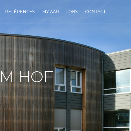
RÉFÉRENCES
MY AAU
JOBS
CONTACT
IM HOF