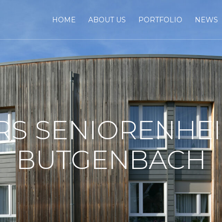
HOME
ABOUT US
PORTFOLIO
NEWS
 RS SENIORENHE
BUTGENBACH